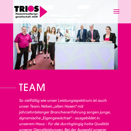
TEAM
So vielfältig wie unser Leistungsspektrum ist auch
unser Team. Neben „alten Hasen“ mit
jahrzehntelanger Branchenerfahrung sorgen junge,
dynamische „Eigengewächse“ – ausgebildet in
unserem Haus – für die durchgängig hohe Qualität
unserer Dienstleistungen. Bei der Auswahl unserer